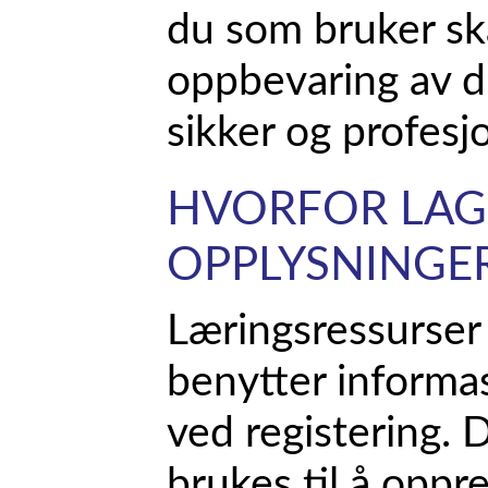
du som bruker ska
oppbevaring av d
sikker og profesj
HVORFOR LAG
OPPLYSNINGE
Læringsressurser
benytter informa
ved registering.
brukes til å oppre