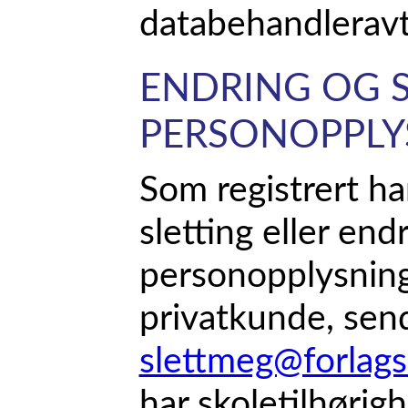
databehandleravt
ENDRING OG S
PERSONOPPLY
Som registrert har
sletting eller end
personopplysning
privatkunde, send
slettmeg@forlags
har skoletilhørigh