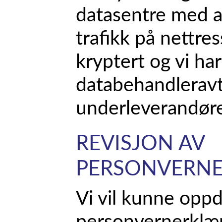
datasentre med ad
trafikk på nettre
kryptert og vi ha
databehandlerav
underleverandører
REVISJON AV
PERSONVERN
Vi vil kunne opp