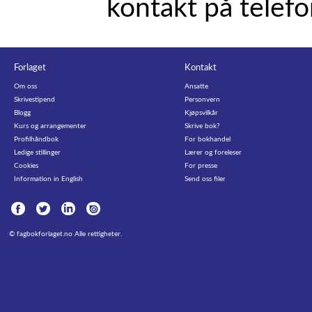
kontakt på telef
Forlaget
Kontakt
Om oss
Ansatte
Skrivestipend
Personvern
Blogg
Kjøpsvilkår
Kurs og arrangementer
Skrive bok?
Profilhåndbok
For bokhandel
Ledige stillinger
Lærer og foreleser
Cookies
For presse
Information in English
Send oss filer
©
fagbokforlaget.no
Alle rettigheter.